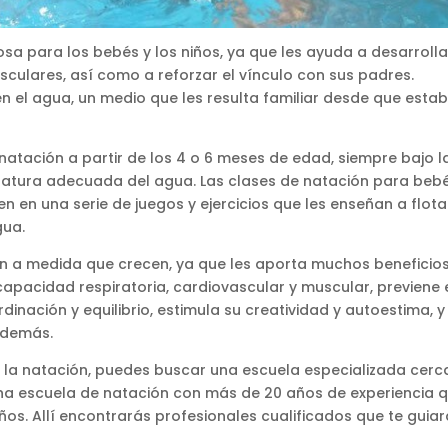
sa para los bebés y los niños, ya que les ayuda a desarrolla
culares, así como a reforzar el vínculo con sus padres.
 en el agua, un medio que les resulta familiar desde que esta
atación a partir de los 4 o 6 meses de edad, siempre bajo l
ratura adecuada del agua. Las clases de natación para bebé
 en una serie de juegos y ejercicios que les enseñan a flota
gua.
ón a medida que crecen, ya que les aporta muchos beneficio
capacidad respiratoria, cardiovascular y muscular, previene 
inación y equilibrio, estimula su creatividad y autoestima, y
 demás.
de la natación, puedes buscar una escuela especializada cerc
 una escuela de natación con más de 20 años de experiencia 
ños. Allí encontrarás profesionales cualificados que te guia