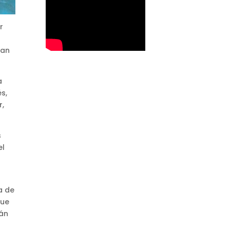
r
ban
a
s,
r,
s
el
a de
que
rán