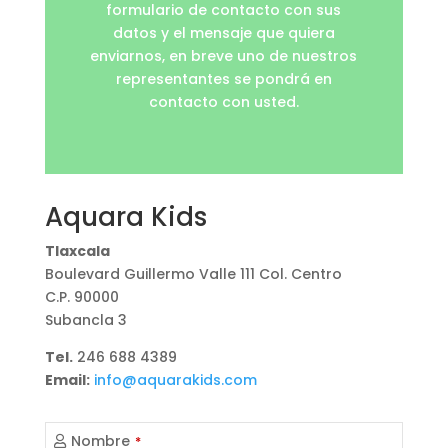
formulario de contacto con sus
datos y el mensaje que quiera
enviarnos, en breve uno de nuestros
representantes se pondrá en
contacto con usted.
Aquara Kids
Tlaxcala
Boulevard Guillermo Valle 111 Col. Centro
C.P. 90000
Subancla 3
Tel.
246 688 4389
Email:
info@aquarakids.com
Nombre
*