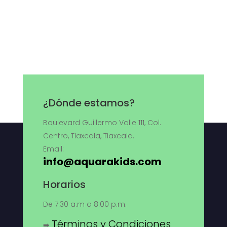
¿Dónde estamos?
Boulevard Guillermo Valle 111, Col.
Centro, Tlaxcala, Tlaxcala.
Email:
info@aquarakids.com
Horarios
De 7:30 a.m a 8:00 p.m.
Términos y Condiciones
➡️