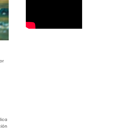
or
lica
ción