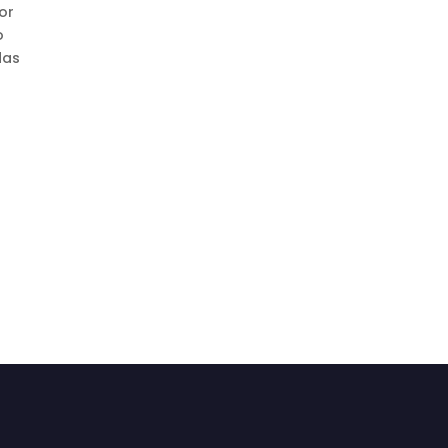
or
o
das