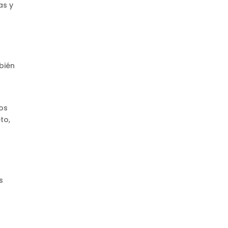
as y
mbién
ros
to,
s